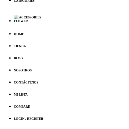
CATEGORIES
ACCESSORIES
HOME
TIENDA
BLOG
NOSOTROS
CONTÁCTENOS
MI LISTA
COMPARE
LOGIN / REGISTER