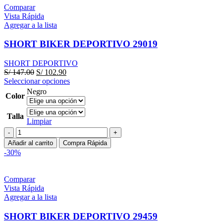
página
Comparar
de
Vista Rápida
producto
Agregar a la lista
SHORT BIKER DEPORTIVO 29019
SHORT DEPORTIVO
El
El
S/
147.00
S/
102.90
precio
precio
Este
Seleccionar opciones
original
actual
producto
Negro
Color
era:
es:
tiene
S/ 147.00.
S/ 102.90.
múltiples
Talla
variantes.
Limpiar
Las
SHORT
opciones
BIKER
se
Añadir al carrito
Compra Rápida
DEPORTIVO
pueden
-30%
29019
elegir
cantidad
en
la
Comparar
página
Vista Rápida
de
Agregar a la lista
producto
SHORT BIKER DEPORTIVO 29459