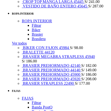
CROP TOP MANGA LARGA 45445
S/
241.00
VESTIDO DE BAÑO ENTERO 45645
S/
287.00
ROPA INTERIOR
ROPA INTERIOR
Filtrar
Biker
Brasier
Brasilera
Ver todos
BIKER CON FAJON 45984
S/
98.00
BRALETTE 44120
BRASIER MEGABRA STRAPLESS 45940
S/
186.00
BRASIER PREHORMADO 42140
S/
182.00
BRASIER PREHORMADO 44140
S/
149.00
BRASIER PREHORMADO 45900
S/
186.00
BRASIER PREHORMADO 45920
S/
208.00
BRASIER STRAPLESS 22490
S/
177.00
FAJAS
FAJAS
Filtrar
Banda PostQ