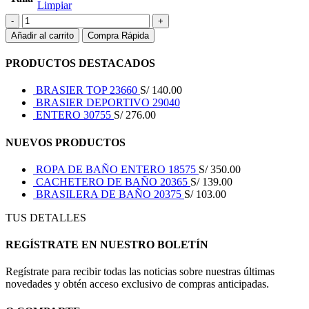
Limpiar
variantes.
SHORT
Las
CICLISTA
opciones
Añadir al carrito
Compra Rápida
40839
se
cantidad
pueden
PRODUCTOS DESTACADOS
elegir
en
BRASIER TOP 23660
S/
140.00
la
BRASIER DEPORTIVO 29040
página
ENTERO 30755
S/
276.00
de
producto
NUEVOS PRODUCTOS
ROPA DE BAÑO ENTERO 18575
S/
350.00
CACHETERO DE BAÑO 20365
S/
139.00
BRASILERA DE BAÑO 20375
S/
103.00
TUS DETALLES
REGÍSTRATE EN NUESTRO BOLETÍN
Regístrate para recibir todas las noticias sobre nuestras últimas
novedades y obtén acceso exclusivo de compras anticipadas.