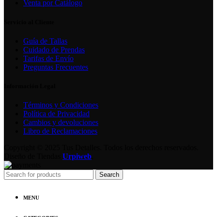
Venta por Catálogo
Servicio al Cliente
Guía de Tallas
Cuidado de Prendas
Tarifas de Envío
Preguntas Frecuentes
Información Legal
Términos y Condiciones
Política de Privacidad
Cambios y devoluciones
Libro de Reclamaciones
Copyright © 2025 Tus Detalles. Todos los derechos reservados.
Diseño de Tiendas
Urpiweb
.
Search
MENU