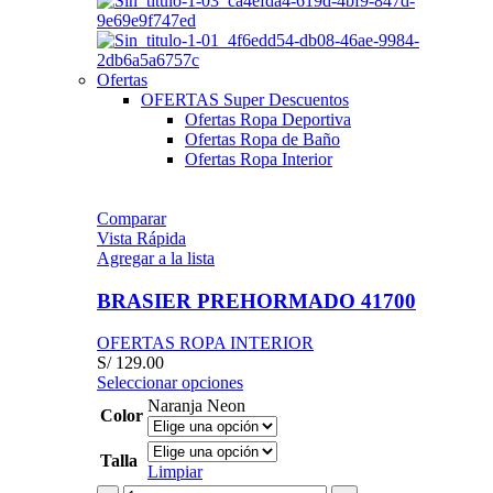
Ofertas
OFERTAS
Super Descuentos
Ofertas Ropa Deportiva
Ofertas Ropa de Baño
Ofertas Ropa Interior
Comparar
Vista Rápida
Agregar a la lista
BRASIER PREHORMADO 41700
OFERTAS ROPA INTERIOR
S/
129.00
Este
Seleccionar opciones
producto
Naranja Neon
Color
tiene
múltiples
Talla
variantes.
Limpiar
Las