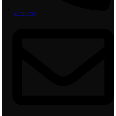
(01) 715 0810