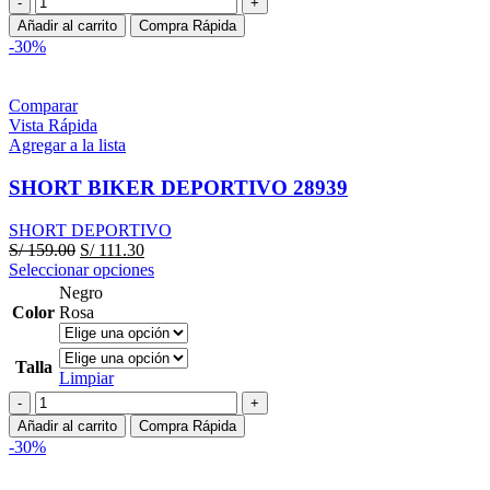
se
BIKER
pueden
Añadir al carrito
Compra Rápida
DEPORTIVO
elegir
-30%
27819
en
cantidad
la
página
Comparar
de
Vista Rápida
producto
Agregar a la lista
SHORT BIKER DEPORTIVO 28939
SHORT DEPORTIVO
El
El
S/
159.00
S/
111.30
precio
precio
Este
Seleccionar opciones
original
actual
producto
Negro
era:
es:
tiene
Color
Rosa
S/ 159.00.
S/ 111.30.
múltiples
variantes.
Talla
Las
Limpiar
opciones
SHORT
se
BIKER
pueden
Añadir al carrito
Compra Rápida
DEPORTIVO
elegir
-30%
28939
en
cantidad
la