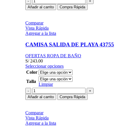
BRASIER
opciones
PREHORMADO
se
Añadir al carrito
Compra Rápida
41700
pueden
cantidad
elegir
en
Comparar
la
Vista Rápida
página
Agregar a la lista
de
producto
CAMISA SALIDA DE PLAYA 43755
OFERTAS ROPA DE BAÑO
S/
243.00
Este
Seleccionar opciones
producto
Color
tiene
Talla
múltiples
Limpiar
variantes.
CAMISA
Las
SALIDA
opciones
Añadir al carrito
Compra Rápida
DE
se
PLAYA
pueden
43755
elegir
Comparar
cantidad
en
Vista Rápida
la
Agregar a la lista
página