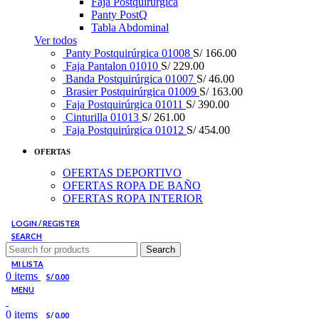
Faja Postquirúrgica
Panty PostQ
Tabla Abdominal
Ver todos
Panty Postquirúrgica 01008
S/
166.00
Faja Pantalon 01010
S/
229.00
Banda Postquirúrgica 01007
S/
46.00
Brasier Postquirúrgica 01009
S/
163.00
Faja Postquirúrgica 01011
S/
390.00
Cinturilla 01013
S/
261.00
Faja Postquirúrgica 01012
S/
454.00
OFERTAS
OFERTAS DEPORTIVO
OFERTAS ROPA DE BAÑO
OFERTAS ROPA INTERIOR
LOGIN / REGISTER
SEARCH
Search
MI LISTA
0
items
S/
0.00
MENU
0
items
S/
0.00