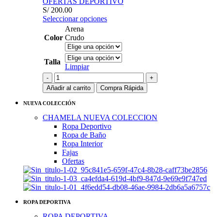
OFERTAS DEPORTIVO
S/
200.00
Este
Seleccionar opciones
producto
Arena
tiene
Color
Crudo
múltiples
variantes.
Talla
Las
Limpiar
opciones
CHOMPA
se
DEPORTIVA
pueden
Añadir al carrito
Compra Rápida
43507
elegir
cantidad
NUEVA COLECCIÓN
en
la
CHAMELA
NUEVA COLECCION
página
Ropa Deportivo
de
Ropa de Baño
producto
Ropa Interior
Fajas
Ofertas
ROPA DEPORTIVA
ROPA DEPORTIVA