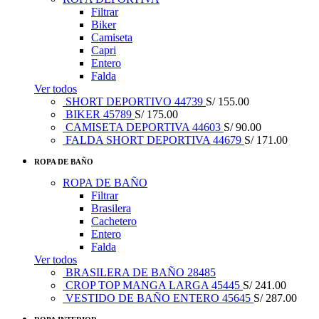
Filtrar
Biker
Camiseta
Capri
Entero
Falda
Ver todos
SHORT DEPORTIVO 44739
S/
155.00
BIKER 45789
S/
175.00
CAMISETA DEPORTIVA 44603
S/
90.00
FALDA SHORT DEPORTIVA 44679
S/
171.00
ROPA DE BAÑO
ROPA DE BAÑO
Filtrar
Brasilera
Cachetero
Entero
Falda
Ver todos
BRASILERA DE BAÑO 28485
CROP TOP MANGA LARGA 45445
S/
241.00
VESTIDO DE BAÑO ENTERO 45645
S/
287.00