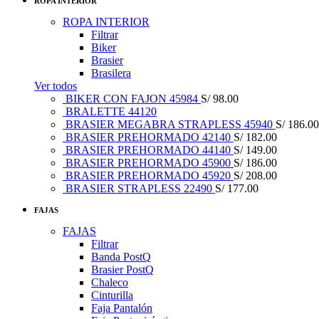
ROPA INTERIOR
ROPA INTERIOR
Filtrar
Biker
Brasier
Brasilera
Ver todos
BIKER CON FAJON 45984
S/
98.00
BRALETTE 44120
BRASIER MEGABRA STRAPLESS 45940
S/
186.00
BRASIER PREHORMADO 42140
S/
182.00
BRASIER PREHORMADO 44140
S/
149.00
BRASIER PREHORMADO 45900
S/
186.00
BRASIER PREHORMADO 45920
S/
208.00
BRASIER STRAPLESS 22490
S/
177.00
FAJAS
FAJAS
Filtrar
Banda PostQ
Brasier PostQ
Chaleco
Cinturilla
Faja Pantalón