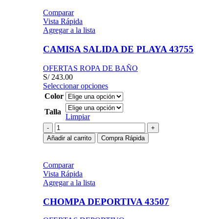
cantidad
elegir
en
Comparar
la
Vista Rápida
página
Agregar a la lista
de
producto
CAMISA SALIDA DE PLAYA 43755
OFERTAS ROPA DE BAÑO
S/
243.00
Este
Seleccionar opciones
producto
Color
tiene
Talla
múltiples
Limpiar
variantes.
CAMISA
Las
SALIDA
opciones
Añadir al carrito
Compra Rápida
DE
se
PLAYA
pueden
43755
elegir
Comparar
cantidad
en
Vista Rápida
la
Agregar a la lista
página
de
CHOMPA DEPORTIVA 43507
producto